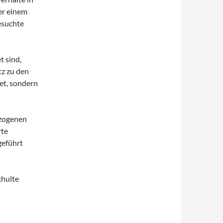
er einem
esuchte
t sind,
z zu den
et, sondern
ezogenen
rte
geführt
chulte