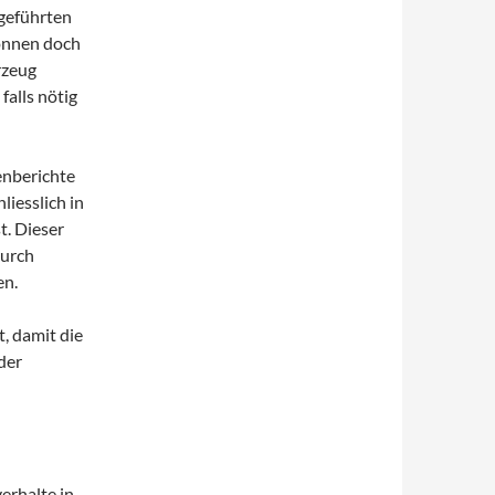
hgeführten
können doch
rzeug
alls nötig
enberichte
iesslich in
t. Dieser
durch
en.
, damit die
der
erhalte in