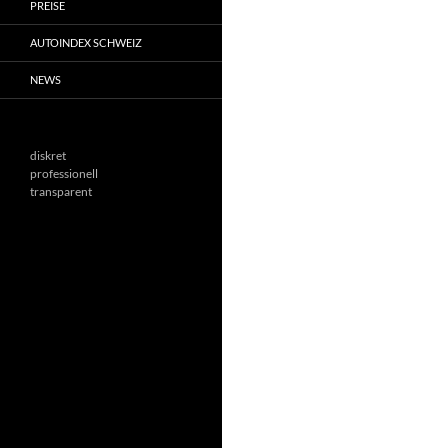
PREISE
AUTOINDEX SCHWEIZ
NEWS
diskret
professionell
transparent