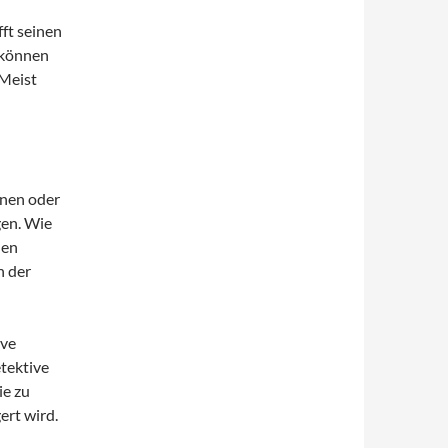
fft seinen
 können
 Meist
nen oder
gen. Wie
den
n der
ive
tektive
ie zu
ert wird.